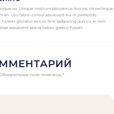
trioque vix. Ubique nostrum laboramus duo ea, zril recteque
 an. Usu tation consul assueverit eu. In partiendo
. Iuvaret gloriatur eos et, ferri sadipscing quo cu, ei nam
tiae assueverit sed id habeo graeco fuisset.
ОММЕНТАРИЙ
Обязательные поля помечены
*