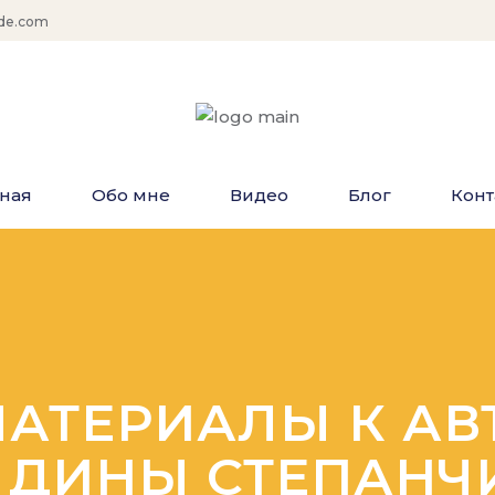
de.com
вная
Обо мне
Видео
Блог
Конт
АТЕРИАЛЫ К А
 ДИНЫ СТЕПАН