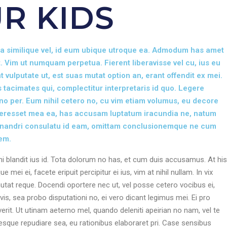
R KIDS
icula similique vel, id eum ubique utroque ea. Admodum has amet
t. Vim ut numquam perpetua. Fierent liberavisse vel cu, ius eu
vulputate ut, est suas mutat option an, erant offendit ex mei.
 tacimates qui, complectitur interpretaris id quo. Legere
no per. Eum nihil cetero no, cu vim etiam volumus, eu decore
teresset mea ea, has accusam luptatum iracundia ne, natum
enandri consulatu id eam, omittam conclusionemque ne cum
em.
landit ius id. Tota dolorum no has, et cum duis accusamus. At his
 mei ei, facete eripuit percipitur ei ius, vim at nihil nullam. In vix
 mutat reque. Docendi oportere nec ut, vel posse cetero vocibus ei,
vis, sea probo disputationi no, ei vero dicant legimus mei. Ei pro
erit. Ut utinam aeterno mel, quando deleniti apeirian no nam, vel te
nesque repudiare sea, eu rationibus elaboraret pri. Case sensibus