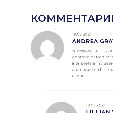
КОММЕНТАРИ
19.03.2021
ANDREA GRA
No viris vocibus civi
oportere persequeris.
interpretaris, noluiss
atomorum ea has, eum
at duo.
19.03.2021
LILLIAN