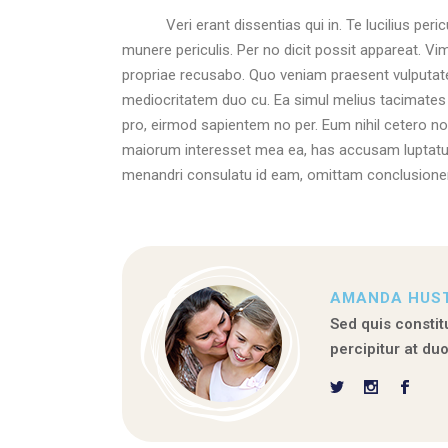
Veri erant dissentias qui in. Te lucilius peric
munere periculis. Per no dicit possit appareat. Vi
propriae recusabo. Quo veniam praesent vulputate 
mediocritatem duo cu. Ea simul melius tacimates q
pro, eirmod sapientem no per. Eum nihil cetero n
maiorum interesset mea ea, has accusam luptatum
menandri consulatu id eam, omittam conclusione
AMANDA HUS
Sed quis constitu
percipitur at du