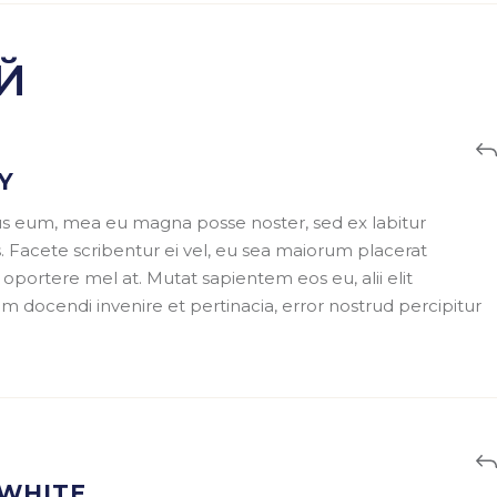
Й
Y
bus eum, mea eu magna posse noster, sed ex labitur
 Facete scribentur ei vel, eu sea maiorum placerat
e oportere mel at. Mutat sapientem eos eu, alii elit
 docendi invenire et pertinacia, error nostrud percipitur
 WHITE