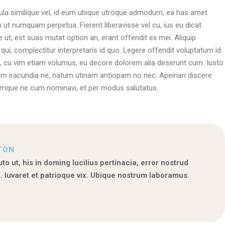
ula similique vel, id eum ubique utroque admodum, ea has amet
m ut numquam perpetua. Fierent liberavisse vel cu, ius eu dicat
ut, est suas mutat option an, erant offendit ex mei. Aliquip
ui, complectitur interpretaris id quo. Legere offendit voluptatum id
o, cu vim etiam volumus, eu decore dolorem alia deserunt cum. Iusto
 iracundia ne, natum utinam antiopam no nec. Apeirian discere
mque ne cum nominavi, et per modus salutatus.
TON
to ut, his in doming lucilius pertinacia, error nostrud
o. Iuvaret et patrioque vix. Ubique nostrum laboramus.