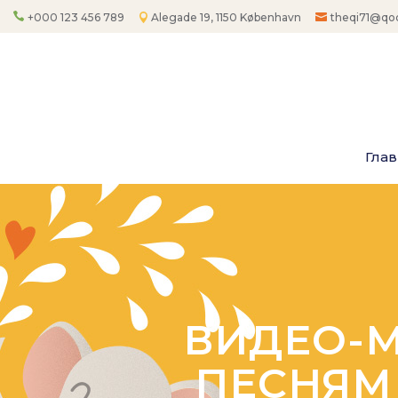
+000 123 456 789
Alegade 19, 1150 København
theqi71@qo
Гла
ВИДЕО-М
ПЕСНЯМ