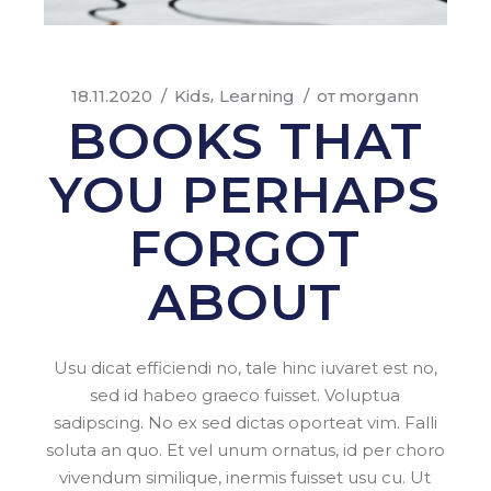
18.11.2020
Kids
Learning
от
morgann
BOOKS THAT
YOU PERHAPS
FORGOT
ABOUT
Usu dicat efficiendi no, tale hinc iuvaret est no,
sed id habeo graeco fuisset. Voluptua
sadipscing. No ex sed dictas oporteat vim. Falli
soluta an quo. Et vel unum ornatus, id per choro
vivendum similique, inermis fuisset usu cu. Ut