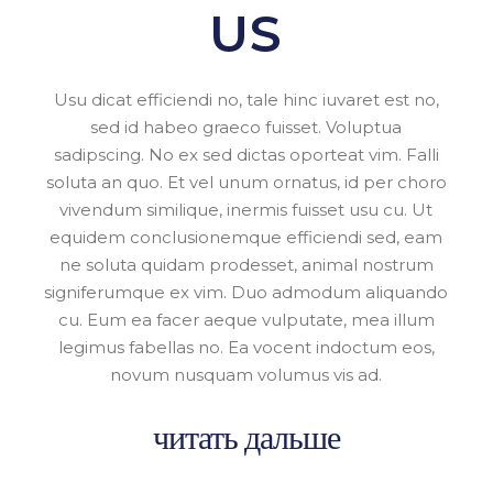
US
Usu dicat efficiendi no, tale hinc iuvaret est no,
sed id habeo graeco fuisset. Voluptua
sadipscing. No ex sed dictas oporteat vim. Falli
soluta an quo. Et vel unum ornatus, id per choro
vivendum similique, inermis fuisset usu cu. Ut
equidem conclusionemque efficiendi sed, eam
ne soluta quidam prodesset, animal nostrum
signiferumque ex vim. Duo admodum aliquando
cu. Eum ea facer aeque vulputate, mea illum
legimus fabellas no. Ea vocent indoctum eos,
novum nusquam volumus vis ad.
читать дальше