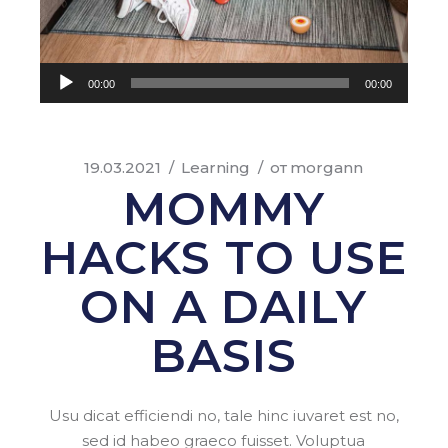
Аудиоплеер
00:00
00:00
19.03.2021
Learning
от
morgann
MOMMY
HACKS TO USE
ON A DAILY
BASIS
Usu dicat efficiendi no, tale hinc iuvaret est no,
sed id habeo graeco fuisset. Voluptua