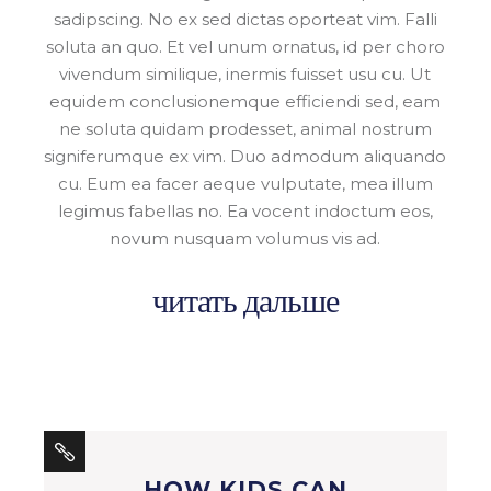
sadipscing. No ex sed dictas oporteat vim. Falli
soluta an quo. Et vel unum ornatus, id per choro
vivendum similique, inermis fuisset usu cu. Ut
equidem conclusionemque efficiendi sed, eam
ne soluta quidam prodesset, animal nostrum
signiferumque ex vim. Duo admodum aliquando
cu. Eum ea facer aeque vulputate, mea illum
legimus fabellas no. Ea vocent indoctum eos,
novum nusquam volumus vis ad.
читать дальше
HOW KIDS CAN