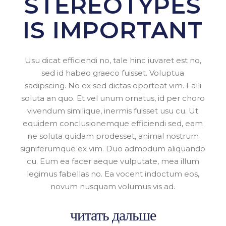
STEREOTYPES
IS IMPORTANT
Usu dicat efficiendi no, tale hinc iuvaret est no,
sed id habeo graeco fuisset. Voluptua
sadipscing. No ex sed dictas oporteat vim. Falli
soluta an quo. Et vel unum ornatus, id per choro
vivendum similique, inermis fuisset usu cu. Ut
equidem conclusionemque efficiendi sed, eam
ne soluta quidam prodesset, animal nostrum
signiferumque ex vim. Duo admodum aliquando
cu. Eum ea facer aeque vulputate, mea illum
legimus fabellas no. Ea vocent indoctum eos,
novum nusquam volumus vis ad.
читать дальше