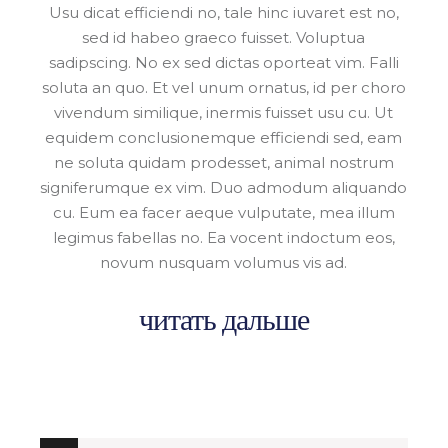
Usu dicat efficiendi no, tale hinc iuvaret est no,
sed id habeo graeco fuisset. Voluptua
sadipscing. No ex sed dictas oporteat vim. Falli
soluta an quo. Et vel unum ornatus, id per choro
vivendum similique, inermis fuisset usu cu. Ut
equidem conclusionemque efficiendi sed, eam
ne soluta quidam prodesset, animal nostrum
signiferumque ex vim. Duo admodum aliquando
cu. Eum ea facer aeque vulputate, mea illum
legimus fabellas no. Ea vocent indoctum eos,
novum nusquam volumus vis ad.
читать дальше