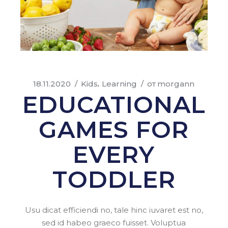
18.11.2020
Kids
Learning
от
morgann
EDUCATIONAL
GAMES FOR
EVERY
TODDLER
Usu dicat efficiendi no, tale hinc iuvaret est no,
sed id habeo graeco fuisset. Voluptua