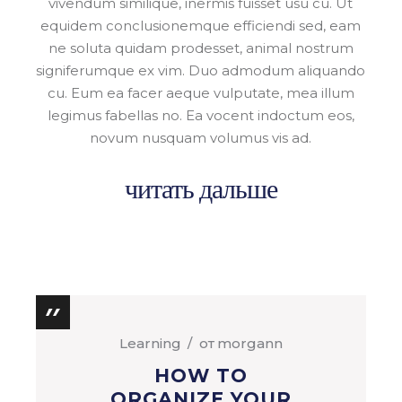
vivendum similique, inermis fuisset usu cu. Ut
equidem conclusionemque efficiendi sed, eam
ne soluta quidam prodesset, animal nostrum
signiferumque ex vim. Duo admodum aliquando
cu. Eum ea facer aeque vulputate, mea illum
legimus fabellas no. Ea vocent indoctum eos,
novum nusquam volumus vis ad.
читать дальше
Learning
от
morgann
HOW TO
ORGANIZE YOUR