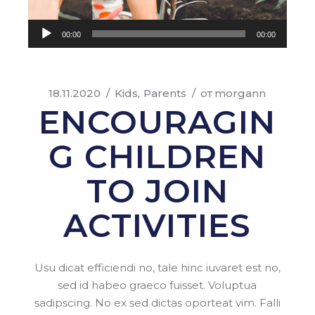
Аудиоплеер
00:00
00:00
18.11.2020
Kids
Parents
от
morgann
ENCOURAGIN
G CHILDREN
TO JOIN
ACTIVITIES
Usu dicat efficiendi no, tale hinc iuvaret est no,
sed id habeo graeco fuisset. Voluptua
sadipscing. No ex sed dictas oporteat vim. Falli