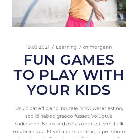
19.03.2021
Learning
от
morgann
FUN GAMES
TO PLAY WITH
YOUR KIDS
Usu dicat efficiendi no, tale hinc iuvaret est no,
sed id habeo graeco fuisset. Voluptua
sadipscing. No ex sed dictas oporteat vim. Falli
soluta an quo. Et vel unum ornatus, id per choro