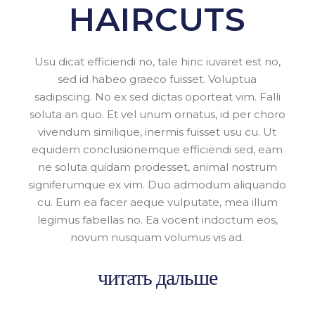
HAIRCUTS
Usu dicat efficiendi no, tale hinc iuvaret est no,
sed id habeo graeco fuisset. Voluptua
sadipscing. No ex sed dictas oporteat vim. Falli
soluta an quo. Et vel unum ornatus, id per choro
vivendum similique, inermis fuisset usu cu. Ut
equidem conclusionemque efficiendi sed, eam
ne soluta quidam prodesset, animal nostrum
signiferumque ex vim. Duo admodum aliquando
cu. Eum ea facer aeque vulputate, mea illum
legimus fabellas no. Ea vocent indoctum eos,
novum nusquam volumus vis ad.
читать дальше