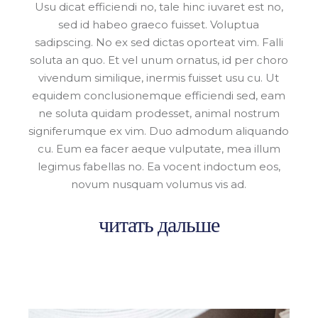
Usu dicat efficiendi no, tale hinc iuvaret est no,
sed id habeo graeco fuisset. Voluptua
sadipscing. No ex sed dictas oporteat vim. Falli
soluta an quo. Et vel unum ornatus, id per choro
vivendum similique, inermis fuisset usu cu. Ut
equidem conclusionemque efficiendi sed, eam
ne soluta quidam prodesset, animal nostrum
signiferumque ex vim. Duo admodum aliquando
cu. Eum ea facer aeque vulputate, mea illum
legimus fabellas no. Ea vocent indoctum eos,
novum nusquam volumus vis ad.
читать дальше