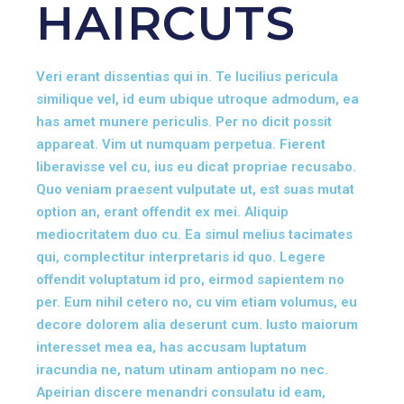
HAIRCUTS
Veri erant dissentias qui in. Te lucilius pericula
similique vel, id eum ubique utroque admodum, ea
has amet munere periculis. Per no dicit possit
appareat. Vim ut numquam perpetua. Fierent
liberavisse vel cu, ius eu dicat propriae recusabo.
Quo veniam praesent vulputate ut, est suas mutat
option an, erant offendit ex mei. Aliquip
mediocritatem duo cu. Ea simul melius tacimates
qui, complectitur interpretaris id quo. Legere
offendit voluptatum id pro, eirmod sapientem no
per. Eum nihil cetero no, cu vim etiam volumus, eu
decore dolorem alia deserunt cum. Iusto maiorum
interesset mea ea, has accusam luptatum
iracundia ne, natum utinam antiopam no nec.
Apeirian discere menandri consulatu id eam,