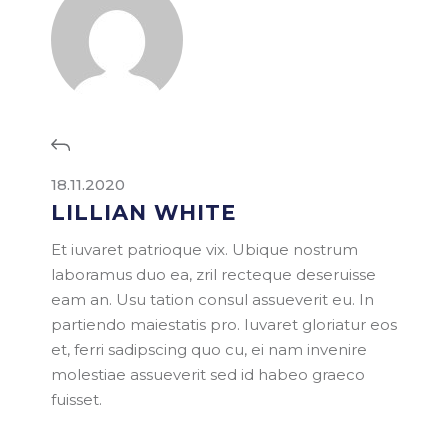
18.11.2020
LILLIAN WHITE
Et iuvaret patrioque vix. Ubique nostrum
laboramus duo ea, zril recteque deseruisse
eam an. Usu tation consul assueverit eu. In
partiendo maiestatis pro. Iuvaret gloriatur eos
et, ferri sadipscing quo cu, ei nam invenire
molestiae assueverit sed id habeo graeco
fuisset.