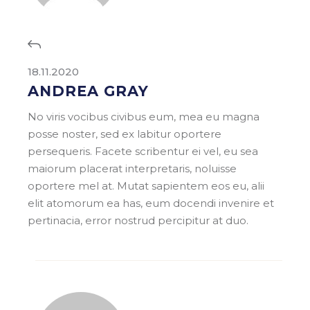
18.11.2020
ANDREA GRAY
No viris vocibus civibus eum, mea eu magna
posse noster, sed ex labitur oportere
persequeris. Facete scribentur ei vel, eu sea
maiorum placerat interpretaris, noluisse
oportere mel at. Mutat sapientem eos eu, alii
elit atomorum ea has, eum docendi invenire et
pertinacia, error nostrud percipitur at duo.