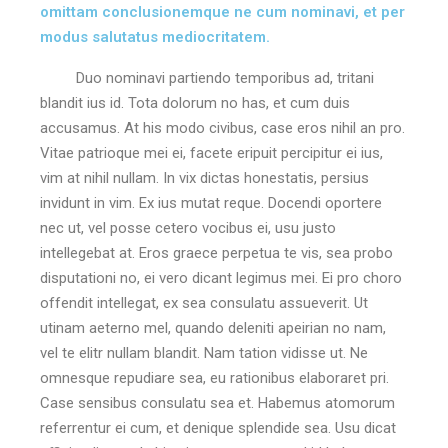
omittam conclusionemque ne cum nominavi, et per
modus salutatus mediocritatem.
Duo nominavi partiendo temporibus ad, tritani
blandit ius id. Tota dolorum no has, et cum duis
accusamus. At his modo civibus, case eros nihil an pro.
Vitae patrioque mei ei, facete eripuit percipitur ei ius,
vim at nihil nullam. In vix dictas honestatis, persius
invidunt in vim. Ex ius mutat reque. Docendi oportere
nec ut, vel posse cetero vocibus ei, usu justo
intellegebat at. Eros graece perpetua te vis, sea probo
disputationi no, ei vero dicant legimus mei. Ei pro choro
offendit intellegat, ex sea consulatu assueverit. Ut
utinam aeterno mel, quando deleniti apeirian no nam,
vel te elitr nullam blandit. Nam tation vidisse ut. Ne
omnesque repudiare sea, eu rationibus elaboraret pri.
Case sensibus consulatu sea et. Habemus atomorum
referrentur ei cum, et denique splendide sea. Usu dicat